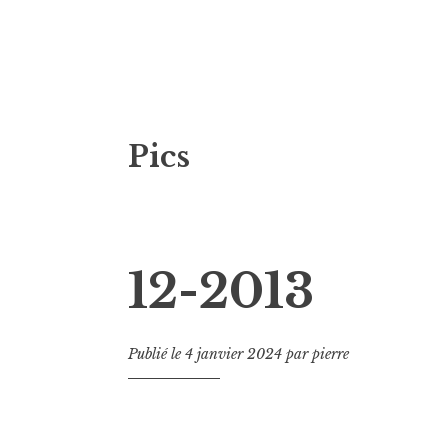
Aller
Pics
au
contenu
principal
12-2013
Publié le
4 janvier 2024
par
pierre