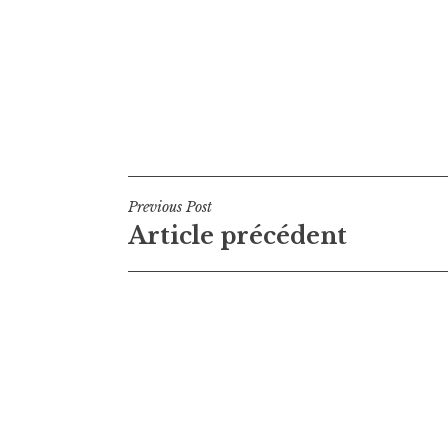
Navigation
Previous Post
Article précédent
de
l’article